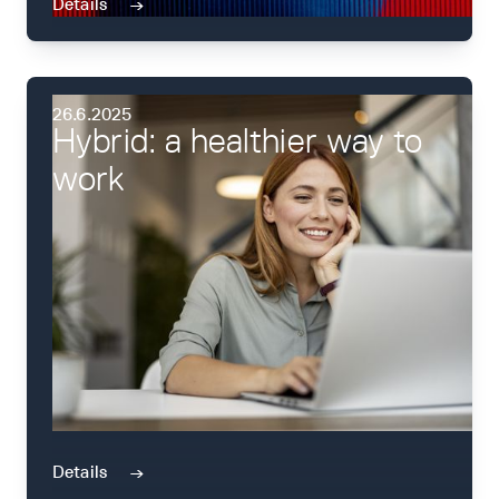
Details
→
26.6.2025
Hybrid: a healthier way to
work
Details
→