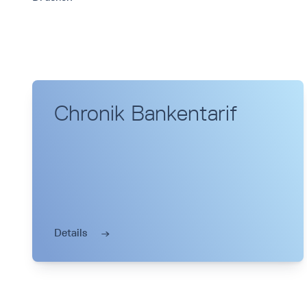
Chronik Bankentarif
Details
→