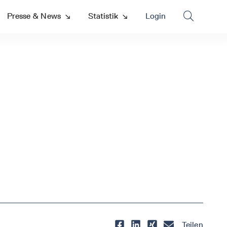

Presse & News
↘
Statistik
↘
Login
Teilen