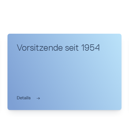
Vorsitzende seit 1954
Details
→