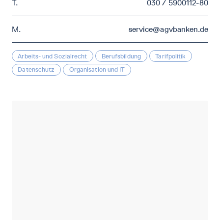
T.
030 / 5900112-80
M.
service@agvbanken.de
Arbeits- und Sozialrecht
Berufsbildung
Tarifpolitik
Datenschutz
Organisation und IT