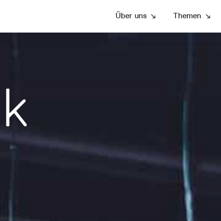
Über uns
↘
Themen
↘
ik