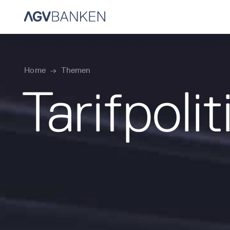
Home
→
Themen
Tarifpolit