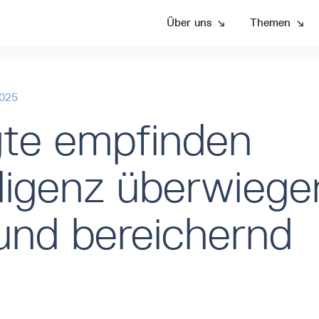
Über uns
↘
Themen
↘
2025
gte empfinden
lligenz überwiege
und bereichernd