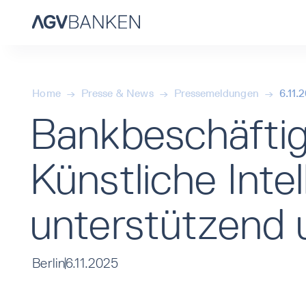
Home
→
Presse & News
→
Pressemeldungen
→
6.11.
Bankbeschäfti
Künstliche Inte
unterstützend 
Berlin
6.11.2025