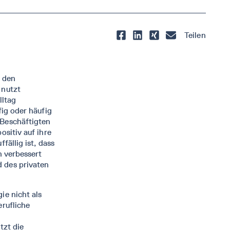
Teilen
n den
 nutzt
lltag
fig oder häufig
 Beschäftigten
ositiv auf ihre
fällig ist, dass
h verbessert
 des privaten
ie nicht als
erufliche
tzt die