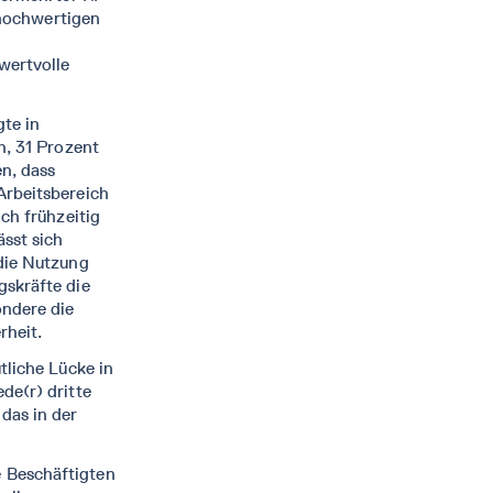
r hochwertigen
wertvolle
te in
n, 31 Prozent
en, dass
Arbeitsbereich
ch frühzeitig
sst sich
die Nutzung
gskräfte die
ondere die
rheit.
tliche Lücke in
de(r) dritte
das in der
e Beschäftigten