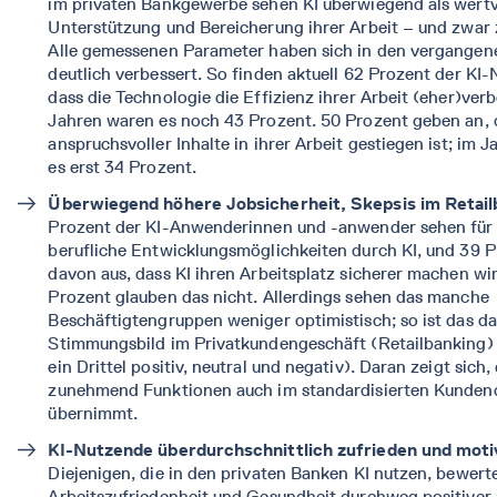
im privaten Bankgewerbe sehen KI überwiegend als wertv
Unterstützung und Bereicherung ihrer Arbeit – und zwa
Alle gemessenen Parameter haben sich in den vergangen
deutlich verbessert. So finden aktuell 62 Prozent der KI
dass die Technologie die Effizienz ihrer Arbeit (eher)verb
Jahren waren es noch 43 Prozent. 50 Prozent geben an, d
anspruchsvoller Inhalte in ihrer Arbeit gestiegen ist; im
es erst 34 Prozent.
Überwiegend höhere Jobsicherheit, Skepsis im Retail
Prozent der KI-Anwenderinnen und -anwender sehen für 
berufliche Entwicklungsmöglichkeiten durch KI, und 39 
davon aus, dass KI ihren Arbeitsplatz sicherer machen wir
Prozent glauben das nicht. Allerdings sehen das manche
Beschäftigtengruppen weniger optimistisch; so ist das da
Stimmungsbild im Privatkundengeschäft (Retailbanking) 
ein Drittel positiv, neutral und negativ). Daran zeigt sich,
zunehmend Funktionen auch im standardisierten Kunden
übernimmt.
KI-Nutzende überdurchschnittlich zufrieden und motiv
Diejenigen, die in den privaten Banken KI nutzen, bewert
Arbeitszufriedenheit und Gesundheit durchweg positiver a