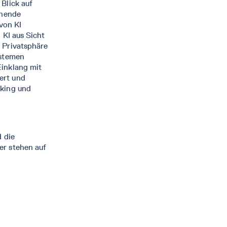
Blick auf
ehende
 von KI
 KI aus Sicht
 Privatsphäre
ystemen
inklang mit
ert und
cking und
d die
er stehen auf