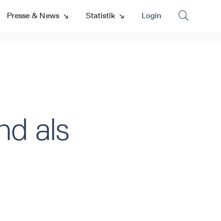

Presse & News
↘
Statistik
↘
Login
nd als