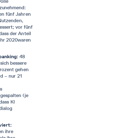
olle
r zunehmend:
en fünf Jahren
-Nutzenden,
essert; vor fünf
ass der Anteil
 Jahr 2020waren
banking:
48
sich bessere
Prozent gehen
d – nur 21
s
gespalten (je
 dass KI
dialog
iert:
en ihre
ls ihre