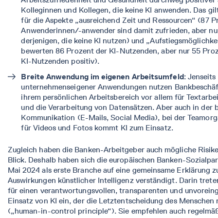
Kolleginnen und Kollegen, die keine KI anwenden. Das gil
für die Aspekte „ausreichend Zeit und Ressourcen“ (87 P
Anwenderinnen/-anwender sind damit zufrieden, aber nu
derjenigen, die keine KI nutzen) und „Aufstiegsmöglichke
bewerten 86 Prozent der KI-Nutzenden, aber nur 55 Proz
KI-Nutzenden positiv).
Breite Anwendung im eigenen Arbeitsumfeld
: Jenseits
unternehmenseigener Anwendungen
nutzen Bankbeschäft
ihrem persönlichen Arbeitsbereich vor allem für Textarbe
und die Verarbeitung von Datensätzen. Aber auch in der 
Kommunikation (E-Mails, Social Media), bei der Teamorg
für Videos und Fotos kommt KI zum Einsatz.
Zugleich haben die Banken-Arbeitgeber auch mögliche Risike
Blick. Deshalb haben sich die europäischen Banken-Sozialpa
Mai 2024 als erste Branche auf eine gemeinsame Erklärung z
Auswirkungen künstlicher Intelligenz verständigt. Darin treten
für einen verantwortungsvollen, transparenten und unvore
Einsatz von KI ein, der die Letztentscheidung des Menschen 
(„human-in-control principle“). Sie empfehlen auch regelmä