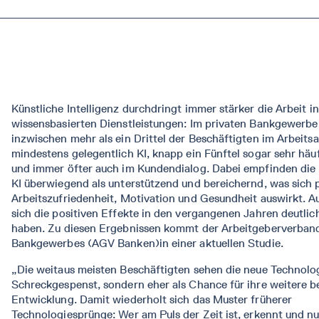
Künstliche Intelligenz durchdringt immer stärker die Arbeit i
wissensbasierten Dienstleistungen: Im privaten Bankgewerbe
inzwischen mehr als ein Drittel der Beschäftigten im Arbeitsa
mindestens gelegentlich KI, knapp ein Fünftel sogar sehr häu
und immer öfter auch im Kundendialog. Dabei empfinden die
KI überwiegend als unterstützend und bereichernd, was sich p
Arbeitszufriedenheit, Motivation und Gesundheit auswirkt. Auf
sich die positiven Effekte in den vergangenen Jahren deutlic
haben. Zu diesen Ergebnissen kommt der Arbeitgeberverband
Bankgewerbes (AGV Banken)in einer aktuellen Studie.
„Die weitaus meisten Beschäftigten sehen die neue Technolog
Schreckgespenst, sondern eher als Chance für ihre weitere b
Entwicklung. Damit wiederholt sich das Muster früherer
Technologiesprünge: Wer am Puls der Zeit ist, erkennt und nu