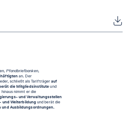
en, Pfandbriefbanken,
häftigten
an. Der
eder, schließt als Tarifträger
auf
berät die Mitgliedsinstitute
und
 hinaus nimmt er die
gierungs- und Verwaltungsstellen
- und Weiterbildung
und berät die
n und Ausbildungsordnungen.