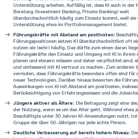
Unterstützung arbeiten. Auffällig ist, dass KI auch in de
Beratung (Investment Banking, Private Banking) weit
überdurchschnittlich häufig zum Einsatz kommt, weil sie 
Unterstützung etwa im Portfoliomanagement bietet.
Führungskräfte mit Abstand am positivsten:
Beschäftig
Führungspositionen setzen KI überdurchschnittlich oft ei
nutzen sie (sehr) häufig. Das dürfte zum einen daran lieg
Führungskräfte den Einsatz und Umgang mit KI in ihrem 
planen und steuern müssen und daher verpflichtet sind, si
und umfassend mit KI vertraut zu machen. Zum anderen lä
vermuten, dass Führungskräfte besonders offen sind für 
neuer Technologien. Darüber hinaus bewerten die Führun
Auswirkungen von KI mit Abstand am positivsten, insbes
Berücksichtigung von Erfahrungswissen und die Jobsiche
Jüngere aktiver als Ältere:
Die Befragung zeigt eine deu
der Nutzung, wenn es um das Alter geht. Während etwa je
Beschäftigte unter 30 Jahren KI-Anwendungen nutzt, tut 
Gruppe der über 50-Jährigen nur jede achte Person.
Deutliche Verbesserung auf bereits hohem Niveau:
Di