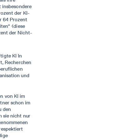
t insbesondere
rozent der KI-
r 64 Prozent
iten“ (diese
ent der Nicht-
igte KI In
it, Recherchen
beruflichen
anisation und
n von KI im
rtner schon im
u den
 sie nicht nur
ingenommenen
respektiert
ßige