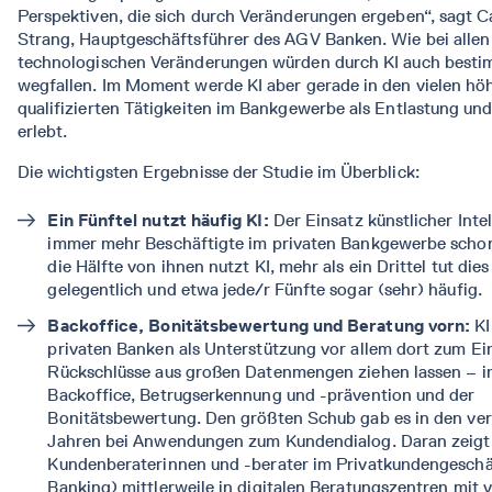
Perspektiven, die sich durch Veränderungen ergeben“, sagt 
Strang, Hauptgeschäftsführer des AGV Banken. Wie bei allen
technologischen Veränderungen würden durch KI auch besti
wegfallen. Im Moment werde KI aber gerade in den vielen hö
qualifizierten Tätigkeiten im Bankgewerbe als Entlastung un
erlebt.
Die wichtigsten Ergebnisse der Studie im Überblick:
Ein Fünftel nutzt häufig KI:
Der Einsatz künstlicher Intel
immer mehr Beschäftigte im privaten Bankgewerbe schon
die Hälfte von ihnen nutzt KI, mehr als ein Drittel tut die
gelegentlich und etwa jede/r Fünfte sogar (sehr) häufig.
Backoffice, Bonitätsbewertung und Beratung vorn:
KI
privaten Banken als Unterstützung vor allem dort zum Ei
Rückschlüsse aus großen Datenmengen ziehen lassen – i
Backoffice, Betrugserkennung und -prävention und der
Bonitätsbewertung. Den größten Schub gab es in den ve
Jahren bei Anwendungen zum Kundendialog. Daran zeigt s
Kundenberaterinnen und -berater im Privatkundengeschäf
Banking) mittlerweile in digitalen Beratungszentren mit 