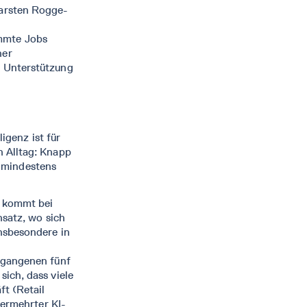
Carsten Rogge-
mmte Jobs
her
d Unterstützung
ligenz ist für
 Alltag: Knapp
s mindestens
 kommt bei
nsatz, wo sich
nsbesondere in
rgangenen fünf
ich, dass viele
t (Retail
vermehrter KI-