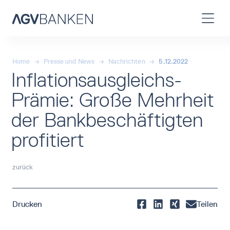
Home
→
Presse und News
→
Nachrichten
→
5.12.2022
Inflationsausgleichs-
Prämie: Große Mehrheit
der Bankbeschäftigten
profitiert
zurück
Drucken
Teilen