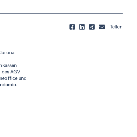
Teilen
 Corona-
enkassen-
rt des AGV
meoffice und
andemie.