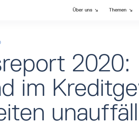
Über uns
↘
Themen
↘
0
report 2020:
d im Kreditg
iten unauffäll