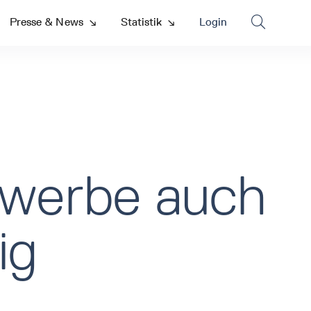

Presse & News
↘
Statistik
↘
Login
ewerbe auch
ig