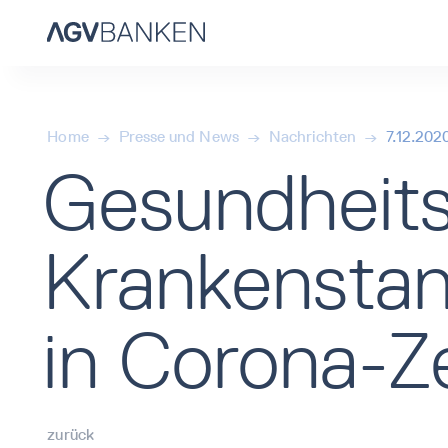
Home
→
Presse und News
→
Nachrichten
→
7.12.202
Gesundheits
Krankenstan
in Corona-Ze
zurück