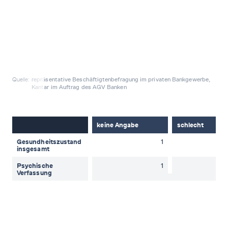
Quelle:
repräsentative Beschäftigtenbefragung im privaten Bankgewerbe,
Kantar im Auftrag des AGV Banken
keine Angabe
schlecht
Gesundheitszustand
1
insgesamt
Psychische
1
Verfassung