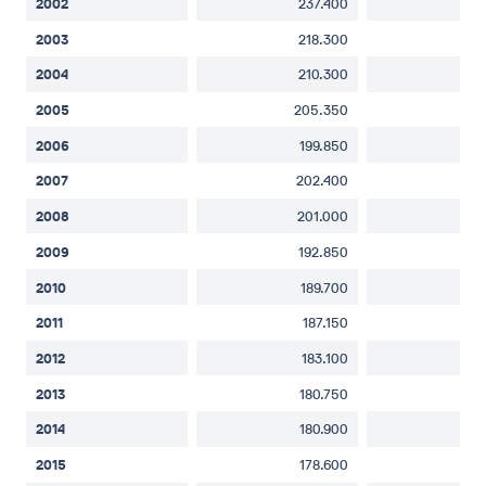
2002
237.400
27
2003
218.300
27
2004
210.300
26
2005
205.350
26
2006
199.850
25
2007
202.400
25
2008
201.000
25
2009
192.850
24
2010
189.700
24
2011
187.150
24
2012
183.100
24
2013
180.750
24
2014
180.900
24
2015
178.600
23