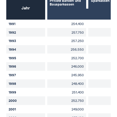
Private Banken und
Sparkassen
Bausparkassen
Jahr
1991
254.400
28
1992
257.750
28
1993
257.250
28
1994
256.550
29
1995
252.700
29
1996
246.000
28
1997
245.950
28
1998
248.400
28
1999
251.400
28
2000
252.750
28
2001
249.000
28