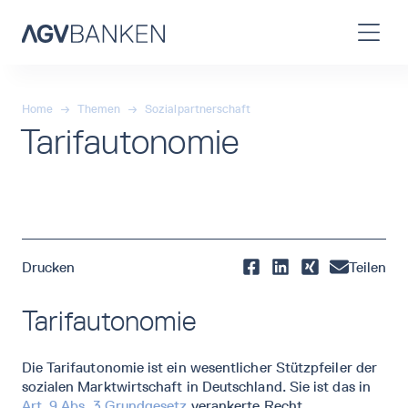
Home
→
Themen
→
Sozialpartnerschaft
Tarifautonomie
Drucken
Teilen
Tarifautonomie
Die Tarifautonomie ist ein wesentlicher Stützpfeiler der
sozialen Marktwirtschaft in Deutschland. Sie ist das in
Art. 9 Abs. 3 Grundgesetz
verankerte Recht,