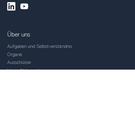
Über uns
Aufgaben und Selbstverständnis
Organe
Ausschüsse
Unser Netzwerk
Unsere Mitglieder
Veranstaltungen
Historie
Unser Team
Mitgliedschaft
Themen