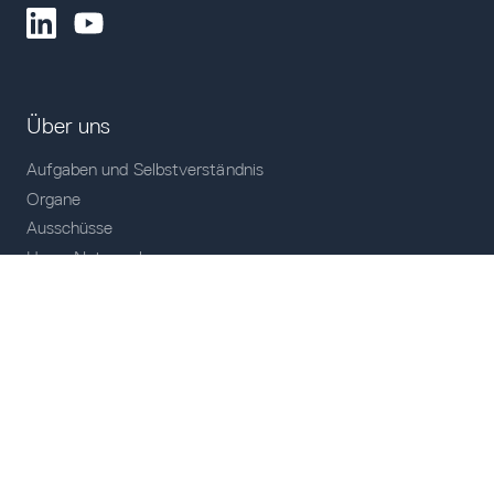
Über uns
Aufgaben und Selbstverständnis
Organe
Ausschüsse
Unser Netzwerk
Unsere Mitglieder
Veranstaltungen
Historie
Unser Team
Mitgliedschaft
Themen